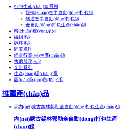
打包生產(chǎn)線系列
旋轉(zhuǎn)窯半自動(dòng)打包線
隧道窯半自動(dòng)打包線
全自動(dòng)打包生產(chǎn)線
轉(zhuǎn)運(yùn)系列
編組系列
碼坯系列
固廢處理
鋰電行業(yè)生產(chǎn)線
售后服務(wù)
切割系列
生產(chǎn)場(chǎng)景
團(tuán)隊(duì)風(fēng)采
推薦產(chǎn)品
內(nèi)蒙古錫林郭勒全自動(dòng)打包生產
(chǎn)線