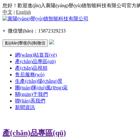
您好！歡迎進(jìn)入襄陽(yáng)譽(yù)德智能科技有限公司官方網(wǎ
中文
|
English
+
微信號(hào)：
15872329233
點(diǎn)擊復(fù)制微信
網(wǎng)站首頁(yè)
產(chǎn)品專區(qū)
產(chǎn)品視頻
售后服務(wù)
生產(chǎn)場(chǎng)景
團(tuán)隊(duì)風(fēng)采
關(guān)于我們
聯(lián)系我們
新聞資訊
產(chǎn)品專區(qū)