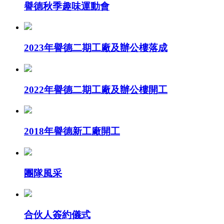
譽德秋季趣味運動會
2023年譽德二期工廠及辦公樓落成
2022年譽德二期工廠及辦公樓開工
2018年譽德新工廠開工
團隊風采
合伙人簽約儀式