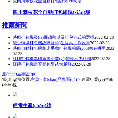
四川攀枝花全自動打包線現(xiàn)場
推薦新聞
磚廠打包機發(fā)展趨勢以及打包方式的選擇
2022-02-28
減少磚塊打包機故障發(fā)生提高工作效率
2022-02-28
磚廠自動打包機相比手動打包機的優(yōu)勢在哪里
2022-
02-28
紅磚打包機為磚廠等企業(yè)帶來不少利潤
2022-02-28
紅磚打包機是否是包型越大越好
2022-02-28
產(chǎn)品專區(qū)
當(dāng)前位置:
主頁
>
產(chǎn)品專區(qū)
> 鋰電行業(yè)生產
(chǎn)線
鋰電生產(chǎn)線