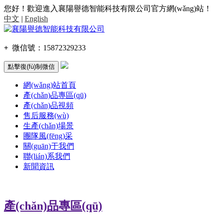
您好！歡迎進入襄陽譽德智能科技有限公司官方網(wǎng)站！
中文
|
English
+
微信號：
15872329233
點擊復(fù)制微信
網(wǎng)站首頁
產(chǎn)品專區(qū)
產(chǎn)品視頻
售后服務(wù)
生產(chǎn)場景
團隊風(fēng)采
關(guān)于我們
聯(lián)系我們
新聞資訊
產(chǎn)品專區(qū)