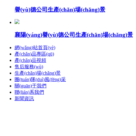
譽(yù)德公司生產(chǎn)場(chǎng)景
襄陽(yáng)譽(yù)德公司生產(chǎn)場(chǎng)景
網(wǎng)站首頁(yè)
產(chǎn)品專區(qū)
產(chǎn)品視頻
售后服務(wù)
生產(chǎn)場(chǎng)景
團(tuán)隊(duì)風(fēng)采
關(guān)于我們
聯(lián)系我們
新聞資訊
官方熱線：
15872329233/18727178760