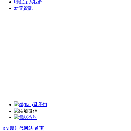
聯(lián)系我們
新聞資訊
官方熱線：
15872329233/18727178760
企業(yè)網(wǎng)址：
m.chongshua.cn
SITEMAP
鄂ICP備20011283號-1
技術(shù)支持：湖北運濤
聯(lián)系我們
添加微信
電話咨詢
RM新时代网站-首页