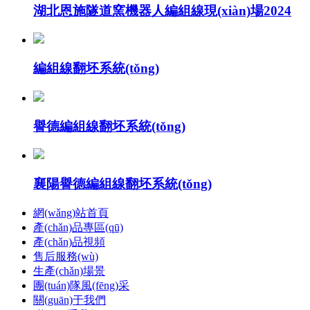
湖北恩施隧道窯機器人編組線現(xiàn)場2024
編組線翻坯系統(tǒng)
譽德編組線翻坯系統(tǒng)
襄陽譽德編組線翻坯系統(tǒng)
網(wǎng)站首頁
產(chǎn)品專區(qū)
產(chǎn)品視頻
售后服務(wù)
生產(chǎn)場景
團(tuán)隊風(fēng)采
關(guān)于我們