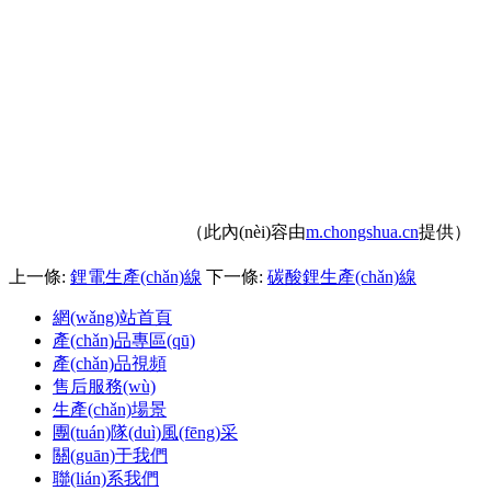
（此內(nèi)容由
m.chongshua.cn
提供）
上一條:
鋰電生產(chǎn)線
下一條:
碳酸鋰生產(chǎn)線
網(wǎng)站首頁
產(chǎn)品專區(qū)
產(chǎn)品視頻
售后服務(wù)
生產(chǎn)場景
團(tuán)隊(duì)風(fēng)采
關(guān)于我們
聯(lián)系我們