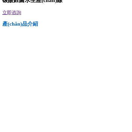
碳酸鋰鹵水生產(chǎn)線
立即咨詢
產(chǎn)品介紹