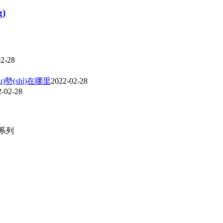
)
02-28
u)勢(shì)在哪里
2022-02-28
2-02-28
n)系列