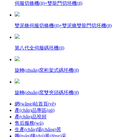
伺服切條機(jī)+雙龍門切坯機(jī)
雙泥條伺服切條機(jī)+雙泥條雙龍門切坯機(jī)
第八代全伺服碼坯機(jī)
旋轉(zhuǎn)窯桁架式碼坯機(jī)
旋轉(zhuǎn)窯雙夾頭碼坯機(jī)
網(wǎng)站首頁(yè)
產(chǎn)品專區(qū)
產(chǎn)品視頻
售后服務(wù)
生產(chǎn)場(chǎng)景
團(tuán)隊(duì)風(fēng)采