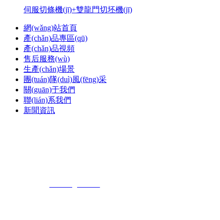
伺服切條機(jī)+雙龍門切坯機(jī)
網(wǎng)站首頁
產(chǎn)品專區(qū)
產(chǎn)品視頻
售后服務(wù)
生產(chǎn)場景
團(tuán)隊(duì)風(fēng)采
關(guān)于我們
聯(lián)系我們
新聞資訊
官方熱線：
15872329233/18727178760
企業(yè)網(wǎng)址：
m.chongshua.cn
SITEMAP
鄂ICP備20011283號(hào)-1