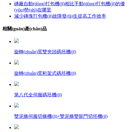
磚廠自動(dòng)打包機(jī)相比手動(dòng)打包機(jī)的優
(yōu)勢(shì)在哪里
減少磚塊打包機(jī)故障發(fā)生提高工作效率
相關(guān)產(chǎn)品
旋轉(zhuǎn)窯雙夾頭碼坯機(jī)
旋轉(zhuǎn)窯桁架式碼坯機(jī)
第八代全伺服碼坯機(jī)
雙泥條伺服切條機(jī)+雙泥條雙龍門切坯機(jī)